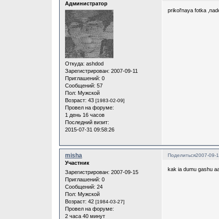
Администратор
prikol'naya fotka ,na
Откуда:
ashdod
Зарегистрирован
: 2007-09-11
Приглашений:
0
Сообщений:
57
Пол:
Мужской
Возраст:
43
[1983-02-09]
Провел на форуме:
1 день 16 часов
Последний визит:
2015-07-31 09:58:26
misha
Поделиться
2007-09-1
Участник
kak ia dumu gashu aa
Зарегистрирован
: 2007-09-15
Приглашений:
0
Сообщений:
24
Пол:
Мужской
Возраст:
42
[1984-03-27]
Провел на форуме:
2 часа 40 минут