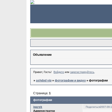
Объявление
Привет, Гость!
Войдите
или
зарегистрируйтесь
.
»
ashdod vip
»
фотографии и видео
»
фотографии
Страница:
1
фотографии
igarek
Поделиться
2007-09-1
Администратор