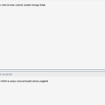
do chto bi stas zashol ,budet mnoga fotak
5 19:40:06
 hhhh ia stasu skozal budet doma zaglanit