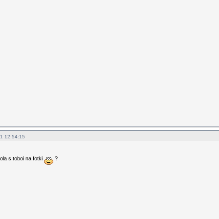
1 12:54:15
ola s toboi na fotki
?