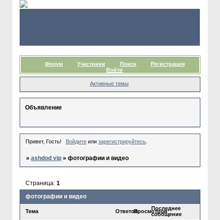
Форум
Участники
Поиск
Регистрация
Войти
Активные темы
Объявление
Привет, Гость!
Войдите
или
зарегистрируйтесь
.
»
ashdod vip
»
фотографии и видео
Страница:
1
фотографии и видео
Последнее
Тема
Ответов
Просмотров
сообщение