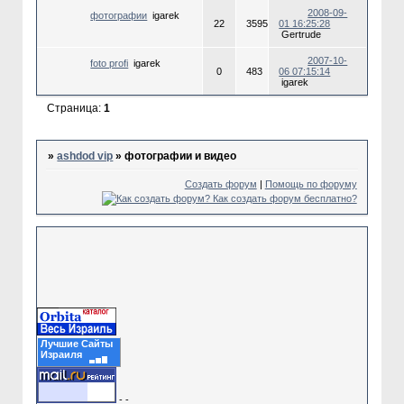
2008-09-
фотографии
igarek
22
3595
01 16:25:28
Gertrude
2007-10-
foto profi
igarek
0
483
06 07:15:14
igarek
Страница:
1
»
ashdod vip
»
фотографии и видео
Создать форум
|
Помощь по форуму
Лучшие Сайты
Израиля
-
-