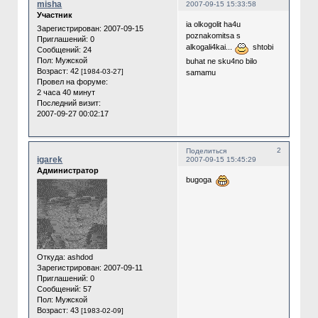
misha
2007-09-15 15:33:58
Участник
ia olkogolit ha4u
Зарегистрирован
: 2007-09-15
poznakomitsa s
Приглашений:
0
alkogali4kai...
shtobi
Сообщений:
24
Пол:
Мужской
buhat ne sku4no bilo
Возраст:
42
[1984-03-27]
samamu
Провел на форуме:
2 часа 40 минут
Последний визит:
2007-09-27 00:02:17
2
Поделиться
igarek
2007-09-15 15:45:29
Администратор
bugoga
Откуда:
ashdod
Зарегистрирован
: 2007-09-11
Приглашений:
0
Сообщений:
57
Пол:
Мужской
Возраст:
43
[1983-02-09]