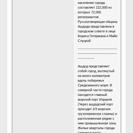
население города
составляет 222,000 из
которых 72,000
репатриантов.
Русскоговорящая община
Ашдода представлена в
городском совете в лице
Бориса Гитермана и Майи
Слуцкой.
---------------------------------
---------------------------------
--------------
Ашдод представляет
собой город, вытянутый
на много километров
вдоль побережья
Средиземного моря. В
северной части города
находится главный
морской порт Израиля
(Через ашдодский порт
проходит 2/3 морских
грузоперевозок страны) и
расположенная рядом с
ним промышленная зона.
Жилые кварталы города
строятся вдоль