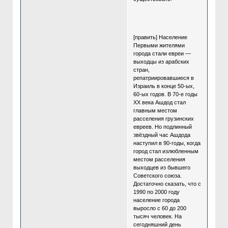
[править] Население
Первыми жителями
города стали евреи —
выходцы из арабских
стран,
репатриировавшиеся в
Израиль в конце 50-ых,
60-ых годов. В 70-е годы
ХХ века Ашдод стал
главным местом
расселения грузинских
евреев. Но подлинный
звёздный час Ашдода
наступил в 90-годы, когда
город стал излюбленным
местом расселения
выходцев из бывшего
Советского союза.
Достаточно сказать, что с
1990 по 2000 году
население города
выросло с 60 до 200
тысяч человек. На
сегодняшний день