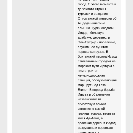
город. С этого момента и
до захвата страны
турками и создания
Оттоманской империи об
Ашдоде ничего не
слышно. Турки создали
Исдод - большую
арабскую деревню, и
Эль-Сухрир - поселение,
служившее пунктом
перевалки грузов. В
британский период Исдод
стал важным городом на
морском пути и рядом с
ним строится
железнодорожная
станция, обслуживающая
маршрут Лод-Газа-
Египет. В период борьбы
Ишува и объявления
независимости
египетскую армию
изгоняют с южной
границы города, взорвав
мост Ад-Алом, а
арабская деревня Исдод
разрушена и перестает
существовать.