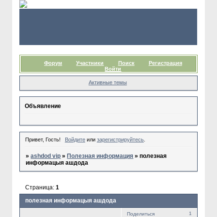
Форум
Участники
Поиск
Регистрация
Войти
Активные темы
Объявление
Привет, Гость!
Войдите
или
зарегистрируйтесь
.
»
ashdod vip
»
Полезная информация
»
полезная
информацыя ашдода
Страница:
1
полезная информацыя ашдода
1
Поделиться