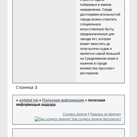
побережья в южном
направлении. Среди
достопримечательностей
города можно отметить
специальную
искусственную бухту,
предназначенную для
захода яхт, которая
может вместить до
полутысячи судов и
является самой большой
на Средиземном море и
наличие в городе
множества «русских»
ресторанов.
Страница:
1
»
ashdod vip
»
Полезная информация
»
полезная
информацыя ашдода
Создать форум
|
Помощь по форуму