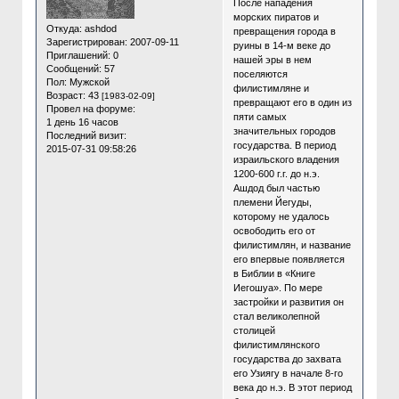
После нападения
морских пиратов и
Откуда:
ashdod
превращения города в
Зарегистрирован
: 2007-09-11
руины в 14-м веке до
Приглашений:
0
нашей эры в нем
Сообщений:
57
поселяются
Пол:
Мужской
филистимляне и
Возраст:
43
[1983-02-09]
превращают его в один из
Провел на форуме:
пяти самых
1 день 16 часов
значительных городов
Последний визит:
государства. В период
2015-07-31 09:58:26
израильского владения
1200-600 г.г. до н.э.
Ашдод был частью
племени Йегуды,
которому не удалось
освободить его от
филистимлян, и название
его впервые появляется
в Библии в «Книге
Иегошуа». По мере
застройки и развития он
стал великолепной
столицей
филистимлянского
государства до захвата
его Узиягу в начале 8-го
века до н.э. В этот период