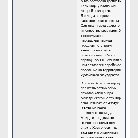
была построена крепость
Тель-Мор, у подножия
которой текла речка
Лахиш, а во время
захватнического похода
Саргона II город захвачен
и полностью разрушен. В
вавилонский и
персидский периоды
город был отстроен
заново, а во время
возвращения в Сион в
период Эзры и Нехемии в
нем создается еврейское
поселение на территории
Иудейского государства.
В начале 4-го века город
пал от захватнических
походов Александра
Македонского и с тех пор
стал называться Азотус.
В течение всего
эллинского периода
Ашдод из-под власти
греков переходит под
власть Хасмонеев – до
захвата его римлянами,
которые уничтожают