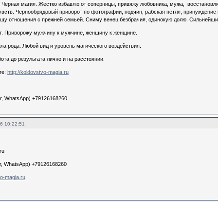
 Черная магия. Жестко избавлю от соперницы, привяжу любовника, мужа, восстановл
увств. Чернообрядовый приворот по фотографии, подчин, рабская петля, принуждение 
щу отношения с прежней семьей. Сниму венец безбрачия, одинокую долю. Сильнейши
. Приворожу мужчину к мужчине, женщину к женщине.
ла рода. Любой вид и уровень магического воздействия.
та до результата лично и на расстоянии.
те:
http://koldovstvo-magia.ru
r, WhatsApp) +79126168260
6 10:22:51
ru
r, WhatsApp) +79126168260
vo-magia.ru