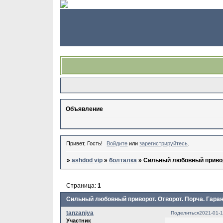
Объявление
Привет, Гость!
Войдите
или
зарегистрируйтесь
.
»
ashdod vip
»
болталка
»
Сильный любовный приворо
Страница:
1
Сильный любовный приворот. Отворот. Порча. Гара
tanzaniya
Поделиться
2021-01-1
Участник