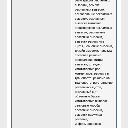
регистрация рекламных
вывесок, ремонт
рекламных вывесок,
согласование рекламных
вывесок, рекламная
вывеска магазина,
производство рекламных
вывесок, рекламные
световые вывески,
вывески рекламные
щиты, неоновые вывески,
дизайн вывески, наружка,
световая реклама,
оформление витрин,
вывески, штендер,
изготовление pos
материалов, реклама в
транспорте, реклама на
транспорте, изготовление
рекламных щитов,
рекламный щит,
объемные буквы,
изготовление вывесок,
световые короба,
световые вывески,
вывески наружная
реклама,
информационные