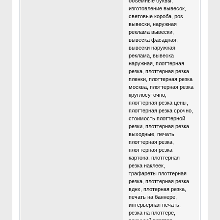
объемные буквы,
изготовление вывесок,
световые короба, pos
вывески, наружная
реклама вывески,
вывеска фасадная,
вывески наружная
реклама, вывеска
наружная, плоттерная
резка, плоттерная резка
пленки, плоттерная резка
москва, плоттерная резка
круглосуточно,
плоттерная резка цены,
плоттерная резка срочно,
стоимость плоттерной
резки, плоттерная резка
выходные, печать
плоттерная резка,
плоттерная резка
картона, плоттерная
резка наклеек,
трафареты плоттерная
резка, плоттерная резка
вднх, плотерная резка,
печать на баннере,
интерьерная печать,
резка на плоттере,