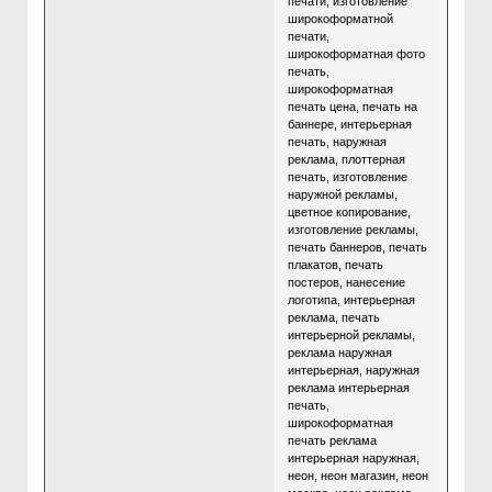
печати, изготовление
широкоформатной
печати,
широкоформатная фото
печать,
широкоформатная
печать цена, печать на
баннере, интерьерная
печать, наружная
реклама, плоттерная
печать, изготовление
наружной рекламы,
цветное копирование,
изготовление рекламы,
печать баннеров, печать
плакатов, печать
постеров, нанесение
логотипа, интерьерная
реклама, печать
интерьерной рекламы,
реклама наружная
интерьерная, наружная
реклама интерьерная
печать,
широкоформатная
печать реклама
интерьерная наружная,
неон, неон магазин, неон