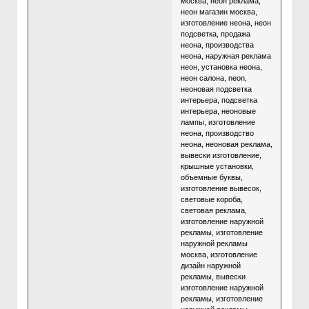
москва, неон реклама,
неон магазин москва,
изготовление неона, неон
подсветка, продажа
неона, производства
неона, наружная реклама
неон, установка неона,
неон салона, neon,
неоновая подсветка
интерьера, подсветка
интерьера, неоновые
лампы, изготовление
неона, производство
неона, неоновая реклама,
вывески изготовление,
крышные установки,
объемные буквы,
изготовление вывесок,
световые короба,
световая реклама,
изготовление наружной
рекламы, изготовление
наружной рекламы
москва, изготовление
дизайн наружной
рекламы, вывески
изготовление наружной
рекламы, изготовление