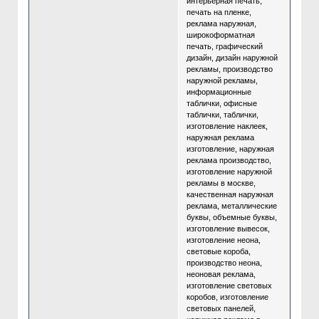
интерьерная печать,
печать на пленке,
реклама наружная,
широкоформатная
печать, графический
дизайн, дизайн наружной
рекламы, производство
наружной рекламы,
информационные
таблички, офисные
таблички, таблички,
изготовление наклеек,
наружная реклама
изготовление, наружная
реклама производство,
изготовление наружной
рекламы в москве,
качественная наружная
реклама, металлические
буквы, объемные буквы,
изготовление вывесок,
изготовление неона,
световые короба,
производство неона,
неоновая реклама,
изготовление световых
коробов, изготовление
световых панелей,