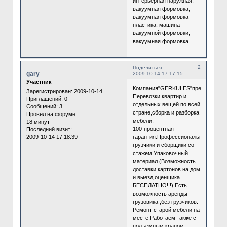
интерьерная наружная,
вакуумная формовка,
вакуумная формовка
пластика, машина
вакуумной формовки,
вакуумная формовка
2
Поделиться
gary
2009-10-14 17:17:15
Участник
Компания"GERKULES"представляет
Зарегистрирован
: 2009-10-14
Перевозки квартир и
Приглашений:
0
отдельных вещей по всей
Сообщений:
3
стране,сборка и разборка
Провел на форуме:
мебели.
18 минут
100-процентная
Последний визит:
2009-10-14 17:18:39
гарантия.Профессиональные
грузчики и сборщики со
стажем.Упаковочный
материал (Возможность
доставки картонов на дом
и выезд оценщика
БЕСПЛАТНО!!!) Есть
возможность аренды
грузовика ,без грузчиков.
Ремонт старой мебели на
месте.Работаем также с
подъемным краном.