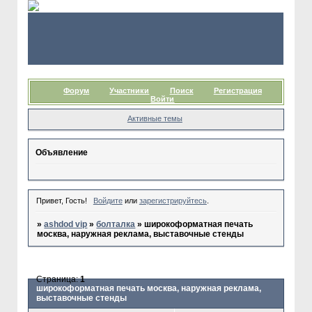
Форум
Участники
Поиск
Регистрация
Войти
Активные темы
Объявление
Привет, Гость!
Войдите
или
зарегистрируйтесь
.
»
ashdod vip
»
болталка
»
широкоформатная печать
москва, наружная реклама, выставочные стенды
Страница:
1
широкоформатная печать москва, наружная реклама,
выставочные стенды