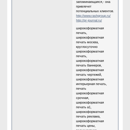
запоминающаяся,- она
привлечет
потенциальных клиентов.
http://www.rashgroup.ru/
http://pr-journal.ru/
широкоформатная
печать,
широкоформатная
печать москва,
круглосуточно
широкоформатная
печать,
широкоформатная
печать баннеров,
широкоформатная
печать чертежей,
широкоформатная
интерьерная печать,
печать
широкоформатная
срочная,
широкоформатная
печать а1,
широкоформатная
печать реклама,
широкоформатная
печать цены,