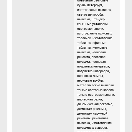
объемные световые
буквы петербург,
изготовление вывесок,
световые короба,
вывески, штендер,
крышные установки,
световые панели,
изготовление офисных
табличек, изготовление
табличек, офисные
таблички, неоновые
вывески, неоновая
реклама, световая
реклама, неоновая
подсветка интерьера,
подсветка интерьера,
неоновые лампы,
неоновые трубки,
металлические вывески,
тонкие световые короба,
тонкие световые панели,
плотерная резка,
динамическая реклама,
демонтаж рекламы,
демонтаж наружной
рекламы, рекламная
вывеска, изготовление
рекламных вывесок,