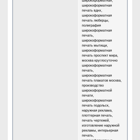
широкоформатная,
широкоформатная
печать вднх,
широкоформатная
печать люберцы,
полиграфия
широкоформатная
печать,
широкоформатная
печать мытищи,
широкоформатная
печать проспект мира,
москва круглосуточно
широкоформатная
печать,
широкоформатная
печать плакатов москва,
производство
широкоформатной
печати,
широкоформатная
печать подольск,
наружная реклама,
плоттерная печать,
печать чертежей,
изготовление наружной
рекламы, интерьерная
печать,