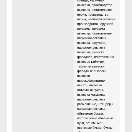
стенды, наружная
вывески, производство
вывесок, изготовление
неона, производство
неона, неоновая реклама,
производство наружной
рекламы, реклама
вывески, изготовление
наружной рекламы,
вывеска наружная,
наружная реклама
вывески, вывеска
фасадная, изготовление
вывесок табличек,
таблички вывески,
фасадные вывески,
вывески
широкоформатная
печать, вывески
объемные буквы,
вывеска магазина,
наружная реклама
размещение, штендеры
наружная реклама,
объемные буквы,
изготовление объемных
букв, объемные
световые буквы, буквы