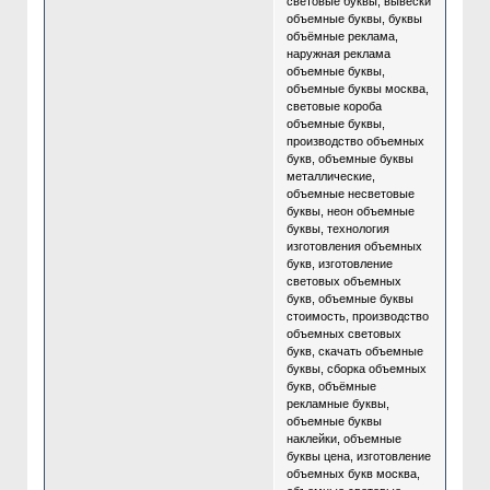
световые буквы, вывески
объемные буквы, буквы
объёмные реклама,
наружная реклама
объемные буквы,
объемные буквы москва,
световые короба
объемные буквы,
производство объемных
букв, объемные буквы
металлические,
объемные несветовые
буквы, неон объемные
буквы, технология
изготовления объемных
букв, изготовление
световых объемных
букв, объемные буквы
стоимость, производство
объемных световых
букв, скачать объемные
буквы, сборка объемных
букв, объёмные
рекламные буквы,
объемные буквы
наклейки, объемные
буквы цена, изготовление
объемных букв москва,