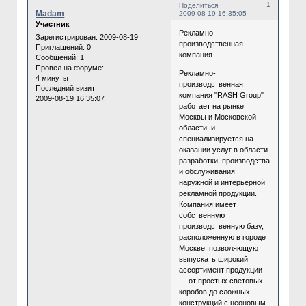
1
Поделиться
Madam
2009-08-19 16:35:05
Участник
Рекламно-
Зарегистрирован
: 2009-08-19
производственная
Приглашений:
0
компания
Сообщений:
1
Провел на форуме:
Рекламно-
4 минуты
производственная
Последний визит:
компания "RASH Group"
2009-08-19 16:35:07
работает на рынке
Москвы и Московской
области, и
специализируется на
оказании услуг в области
разработки, производства
и обслуживания
наружной и интерьерной
рекламной продукции.
Компания имеет
собственную
производственную базу,
расположенную в городе
Москве, позволяющую
выпускать широкий
ассортимент продукции
— от простых световых
коробов до сложных
конструкций с неоновым