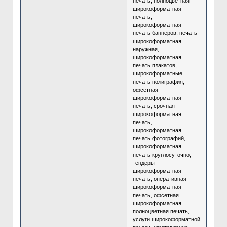
печать, полноцветная
широкоформатная
печать,
широкоформатная
печать баннеров, печать
широкоформатная
наружная,
широкоформатная
печать плакатов,
широкоформатные
печать полиграфия,
офсетная
широкоформатная
печать, срочная
широкоформатная
печать,
широкоформатная
печать фотографий,
широкоформатная
печать круглосуточно,
тендеры
широкоформатная
печать, оперативная
широкоформатная
печать, офсетная
широкоформатная
полноцветная печать,
услуги широкоформатной