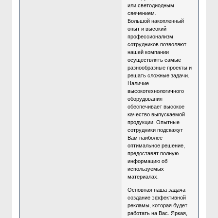
или светодиодным
свечением.
Большой накопленный
опыт и высокий
профессионализм
сотрудников позволяют
нашей компании
осуществлять самые
разнообразные проекты и
решать сложные задачи.
Наличие
высокотехнологичного
оборудования
обеспечивает высокое
качество выпускаемой
продукции. Опытные
сотрудники подскажут
Вам наиболее
оптимальное решение,
предоставят полную
информацию об
используемых
материалах.
Основная наша задача –
создание эффективной
рекламы, которая будет
работать на Вас. Яркая,