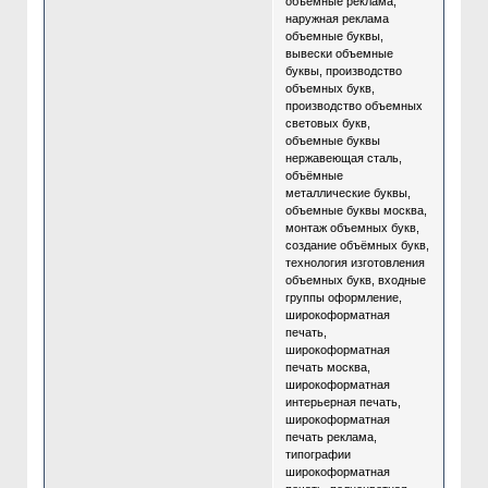
объемные реклама,
наружная реклама
объемные буквы,
вывески объемные
буквы, производство
объемных букв,
производство объемных
световых букв,
объемные буквы
нержавеющая сталь,
объёмные
металлические буквы,
объемные буквы москва,
монтаж объемных букв,
создание объёмных букв,
технология изготовления
объемных букв, входные
группы оформление,
широкоформатная
печать,
широкоформатная
печать москва,
широкоформатная
интерьерная печать,
широкоформатная
печать реклама,
типографии
широкоформатная