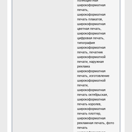
полноцветная
широкоформатная
печать,
широкоформатная
печать плакатов,
широкоформатная
цветная печать,
широкоформатная
цифровая печать,
типография
широкоформатная
печать, печатник
широкоформатной
печати, наружная
реклама
широкоформатная
печать, изготовление
широкоформатной
печати,
широкоформатная
печать октябрьская,
широкоформатная
печать королев,
широкоформатная
печать плоттер,
широкоформатная
рекламная печать, фото
печать